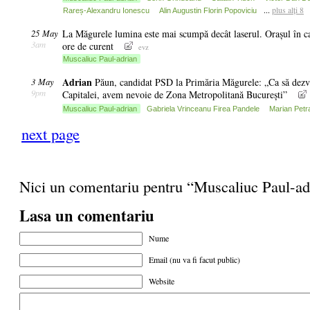
...
plus alți 8
Rareș-Alexandru Ionescu
Alin Augustin Florin Popoviciu
25 May
La Măgurele lumina este mai scumpă decât laserul. Orașul în car
3am
ore de curent
evz
Muscaliuc Paul-adrian
Adrian
3 May
Păun, candidat PSD la Primăria Măgurele: „Ca să dezvol
9pm
Capitalei, avem nevoie de Zona Metropolitană București”
Muscaliuc Paul-adrian
Gabriela Vrinceanu Firea Pandele
Marian Petr
next page
Nici un comentariu pentru “Muscaliuc Paul-ad
Lasa un comentariu
Nume
Email (nu va fi facut public)
Website