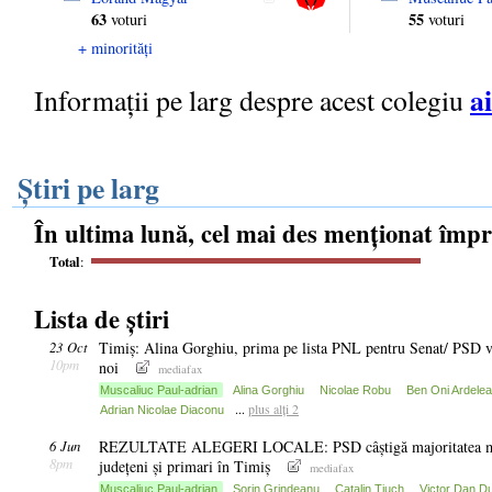
63
55
voturi
voturi
+ minorități
ai
Informații pe larg despre acest colegiu
Știri pe larg
În ultima lună, cel mai des menționat împ
Total
:
Lista de știri
23 Oct
Timiș: Alina Gorghiu, prima pe lista PNL pentru Senat/ PSD v
10pm
noi
mediafax
Muscaliuc Paul-adrian
Alina Gorghiu
Nicolae Robu
Ben Oni Ardele
...
plus alți 2
Adrian Nicolae Diaconu
6 Jun
REZULTATE ALEGERI LOCALE: PSD câștigă majoritatea mand
8pm
județeni și primari în Timiș
mediafax
Muscaliuc Paul-adrian
Sorin Grindeanu
Catalin Tiuch
Victor Dan D