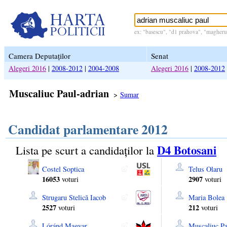
ex: "basescu", "d1 prahova", "magheru 
Camera Deputaților
Senat
Alegeri 2016
|
2008-2012
|
2004-2008
Alegeri 2016
|
2008-2012
Muscaliuc Paul-adrian
>
Sumar
Candidat parlamentare 2012
D4 Botosani
Lista pe scurt a candidaților la
Costel Soptica
Telus Olaru
16053
2907
voturi
voturi
Strugaru Stelică Iacob
Maria Bolea
2527
212
voturi
voturi
Lóránd Magyar
Muscaliuc Pa