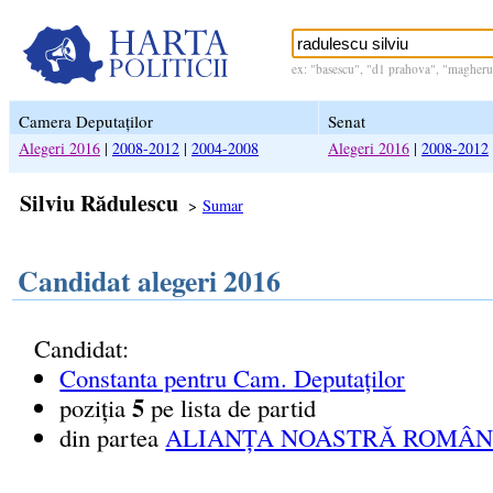
ex: "basescu", "d1 prahova", "magheru 
Camera Deputaților
Senat
Alegeri 2016
|
2008-2012
|
2004-2008
Alegeri 2016
|
2008-2012
Silviu Rădulescu
>
Sumar
Candidat alegeri 2016
Candidat:
Constanta pentru Cam. Deputaților
5
poziția
pe lista de partid
din partea
ALIANȚA NOASTRĂ ROMÂNI