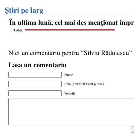
Știri pe larg
În ultima lună, cel mai des menționat împ
Total
:
Nici un comentariu pentru “Silviu Rădulescu”
Lasa un comentariu
Nume
Email (nu va fi facut public)
Website