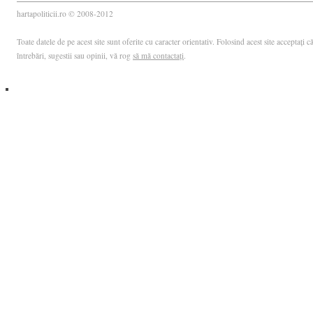
hartapoliticii.ro © 2008-2012
Toate datele de pe acest site sunt oferite cu caracter orientativ. Folosind acest site acceptați
întrebări, sugestii sau opinii, vă rog
să mă contactați
.