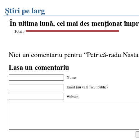
Știri pe larg
În ultima lună, cel mai des menționat împ
Total
:
Nici un comentariu pentru “Petrică-radu Nasta
Lasa un comentariu
Nume
Email (nu va fi facut public)
Website