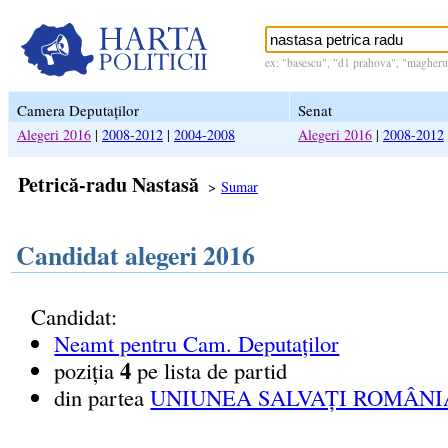
ex: "basescu", "d1 prahova", "magheru 
Camera Deputaților
Senat
Alegeri 2016
|
2008-2012
|
2004-2008
Alegeri 2016
|
2008-2012
Petrică-radu Nastasă
>
Sumar
Candidat alegeri 2016
Candidat:
Neamt pentru Cam. Deputaților
4
poziția
pe lista de partid
din partea
UNIUNEA SALVAȚI ROMÂNIA