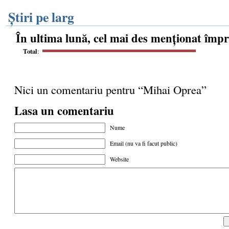
Știri pe larg
În ultima lună, cel mai des menționat împ
Total
:
Nici un comentariu pentru “Mihai Oprea”
Lasa un comentariu
Nume
Email (nu va fi facut public)
Website