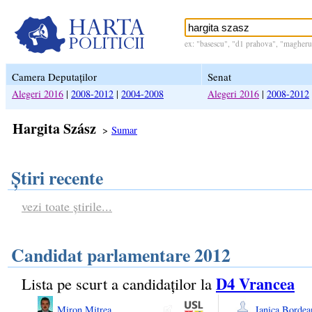
ex: "basescu", "d1 prahova", "magheru 
Camera Deputaților
Senat
Alegeri 2016
|
2008-2012
|
2004-2008
Alegeri 2016
|
2008-2012
Hargita Szász
>
Sumar
Știri recente
vezi toate știrile...
Candidat parlamentare 2012
D4 Vrancea
Lista pe scurt a candidaților la
Miron Mitrea
Janica Bordea