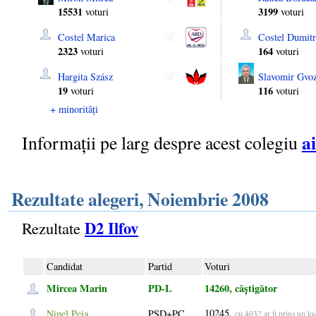
15531
3199
voturi
voturi
Costel Marica
Costel Dumitr
2323
164
voturi
voturi
Hargita Szász
Slavomir Gvoz
19
116
voturi
voturi
+ minorități
ai
Informații pe larg despre acest colegiu
Rezultate alegeri, Noiembrie 2008
D2 Ilfov
Rezultate
Candidat
Partid
Voturi
Mircea Marin
PD-L
14260, câștigător
10245,
Ninel Peia
PSD+PC
cu 4032 ar fi prins un lo