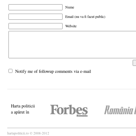
Nume
Email (nu va fi facut public)
Website
Notify me of followup comments via e-mail
Harta politicii
a apărut în
hartapoliticii.ro © 2008-2012