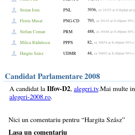
3936,
Stoian Iozu
PNL
cu 10325 ar fi depășit pe p
793,
Florin Musat
PNG-CD
cu 30143 ar fi obținut 50
488,
Stelian Coman
PRM
cu 30448 ar fi obținut 50
82,
Milica Râdulescu
PPPS
cu 30854 ar fi obținut 50%+
44,
Hargita Szász
UDMR
cu 30892 ar fi obținut 50%+
Candidat Parlamentare 2008
Ilfov-D2
A candidat la
,
alegeri.tv
.Mai multe in
alegeri-2008.ro
.
Nici un comentariu pentru “Hargita Szász”
Lasa un comentariu