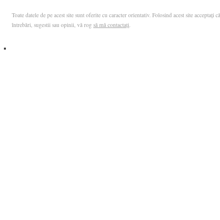
Toate datele de pe acest site sunt oferite cu caracter orientativ. Folosind acest site acceptați
întrebări, sugestii sau opinii, vă rog
să mă contactați
.