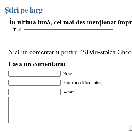
Știri pe larg
În ultima lună, cel mai des menționat împ
Total
:
Nici un comentariu pentru “Silviu-stoica Ghe
Lasa un comentariu
Nume
Email (nu va fi facut public)
Website