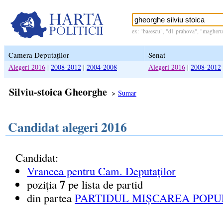
ex: "basescu", "d1 prahova", "magheru 
Camera Deputaților
Senat
Alegeri 2016
|
2008-2012
|
2004-2008
Alegeri 2016
|
2008-2012
Silviu-stoica Gheorghe
>
Sumar
Candidat alegeri 2016
Candidat:
Vrancea pentru Cam. Deputaților
7
poziția
pe lista de partid
din partea
PARTIDUL MIȘCAREA POPU