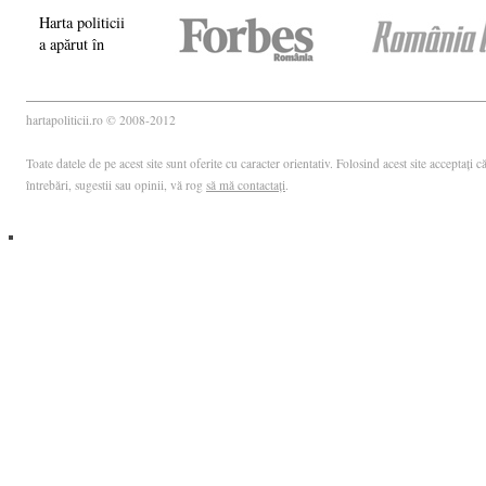
Harta politicii
a apărut în
hartapoliticii.ro © 2008-2012
Toate datele de pe acest site sunt oferite cu caracter orientativ. Folosind acest site acceptați
întrebări, sugestii sau opinii, vă rog
să mă contactați
.