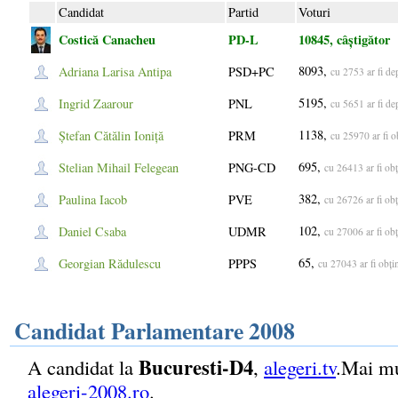
Candidat
Partid
Voturi
Costică Canacheu
PD-L
10845, câștigător
8093,
Adriana Larisa Antipa
PSD+PC
cu 2753 ar fi de
5195,
Ingrid Zaarour
PNL
cu 5651 ar fi de
1138,
Ștefan Cătălin Ioniță
PRM
cu 25970 ar fi 
695,
Stelian Mihail Felegean
PNG-CD
cu 26413 ar fi o
382,
Paulina Iacob
PVE
cu 26726 ar fi o
102,
Daniel Csaba
UDMR
cu 27006 ar fi o
65,
Georgian Rădulescu
PPPS
cu 27043 ar fi obț
Candidat Parlamentare 2008
Bucuresti-D4
A candidat la
,
alegeri.tv
.Mai mu
alegeri-2008.ro
.