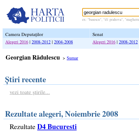
ex: "basescu", "d1 prahova", "magheru 
Camera Deputaților
Senat
Alegeri 2016
|
2008-2012
|
2004-2008
Alegeri 2016
|
2008-2012
Georgian Rădulescu
>
Sumar
Știri recente
vezi toate știrile...
Rezultate alegeri, Noiembrie 2008
D4 Bucuresti
Rezultate