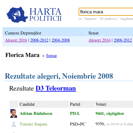
ex: "basescu", "d1 prahova", "magheru 
Camera Deputaților
Senat
Alegeri 2016
|
2008-2012
|
2004-2008
Alegeri 2016
|
2008-2012
Florica Mara
>
Sumar
Rezultate alegeri, Noiembrie 2008
D3 Teleorman
Rezultate
Candidat
Partid
Voturi
Adrian Bădulescu
PD-L
9441, câștigător
9356,
Timotei Stuparu
PSD+PC
cu 20430 ar fi obț