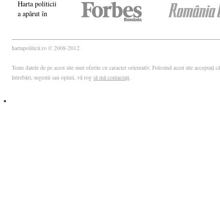
Harta politicii
a apărut în
hartapoliticii.ro © 2008-2012
Toate datele de pe acest site sunt oferite cu caracter orientativ. Folosind acest site acceptați
întrebări, sugestii sau opinii, vă rog
să mă contactați
.