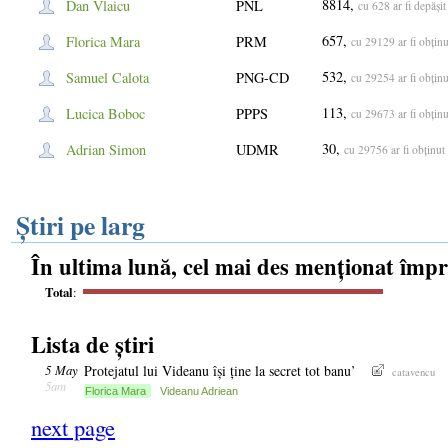
8814,
Dan Vlaicu
PNL
cu 628 ar fi depășit
657,
Florica Mara
PRM
cu 29129 ar fi obți
532,
Samuel Calota
PNG-CD
cu 29254 ar fi obți
113,
Lucica Boboc
PPPS
cu 29673 ar fi obți
30,
Adrian Simon
UDMR
cu 29756 ar fi obțin
Știri pe larg
În ultima lună, cel mai des menționat împ
Total
:
Lista de știri
5 May
Protejatul lui Videanu își ține la secret tot banu’
catavencu
5am
Florica Mara
Videanu Adriean
next page