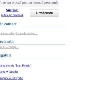
Susține!
public pe facebook
de contact
ică sau adaugă date de contact...
larații
ulte declarații...
legături
ă pe google "Ioan Ferariu"
tă pe Wikipedia
ropune o fotografie