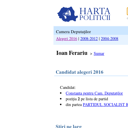
Camera Deputaților
Alegeri 2016
|
2008-2012
|
2004-2008
Ioan Ferariu
>
Sumar
Candidat alegeri 2016
Candidat:
Constanta pentru Cam. Deputaților
2
poziția
pe lista de partid
din partea
PARTIDUL SOCIALIST 
Știri pe larg