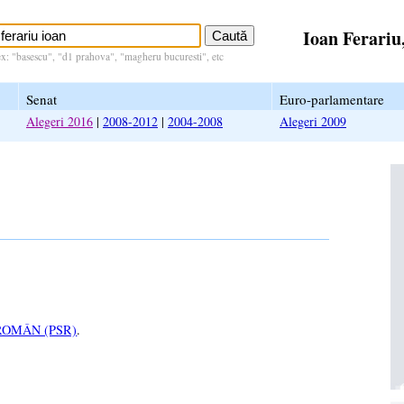
Ioan Ferariu
ex: "basescu", "d1 prahova", "magheru bucuresti", etc
Senat
Euro-parlamentare
Alegeri 2016
|
2008-2012
|
2004-2008
Alegeri 2009
ROMÂN (PSR)
.