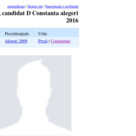
Autentificare
/
Despre site
/
Raportează o problemă
, candidat D Constanta alegeri
2016
Prezidențiale
Utile
Alegeri 2009
Presă
|
Comunitate