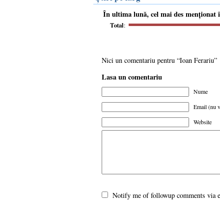
În ultima lună, cel mai des menționat
Total
:
Nici un comentariu pentru “Ioan Ferariu”
Lasa un comentariu
Nume
Email (nu v
Website
Notify me of followup comments via 