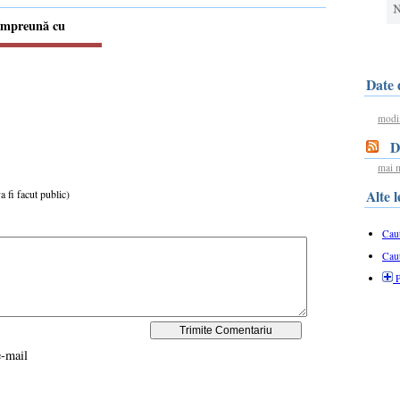
 împreună cu
Date 
modif
Dec
mai m
Alte 
a fi facut public)
Caut
Cau
P
e-mail