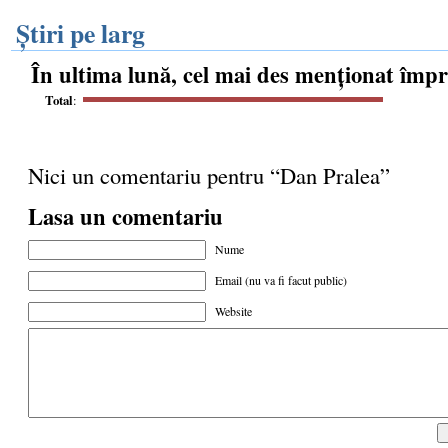
Știri pe larg
În ultima lună, cel mai des menționat împ
Total
:
Nici un comentariu pentru “Dan Pralea”
Lasa un comentariu
Nume
Email (nu va fi facut public)
Website