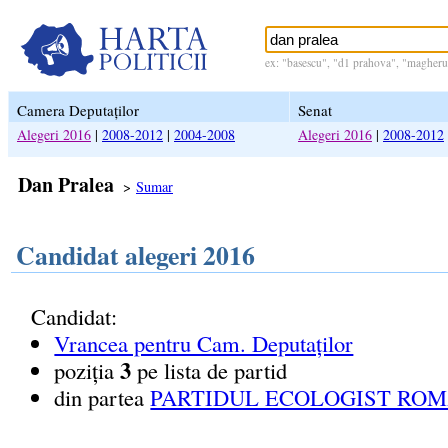
ex: "basescu", "d1 prahova", "magheru 
Camera Deputaților
Senat
Alegeri 2016
|
2008-2012
|
2004-2008
Alegeri 2016
|
2008-2012
Dan Pralea
>
Sumar
Candidat alegeri 2016
Candidat:
Vrancea pentru Cam. Deputaților
3
poziția
pe lista de partid
din partea
PARTIDUL ECOLOGIST ROMÂ