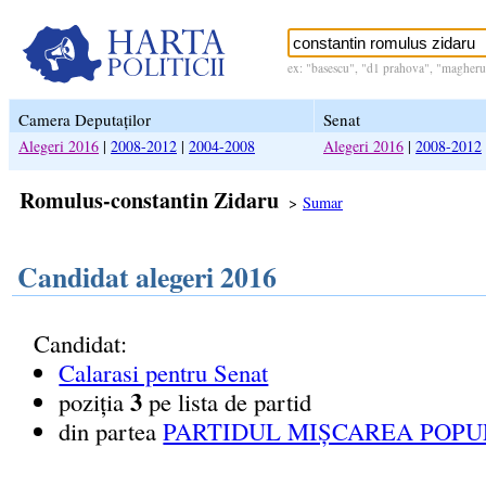
ex: "basescu", "d1 prahova", "magheru 
Camera Deputaților
Senat
Alegeri 2016
|
2008-2012
|
2004-2008
Alegeri 2016
|
2008-2012
Romulus-constantin Zidaru
>
Sumar
Candidat alegeri 2016
Candidat:
Calarasi pentru Senat
3
poziția
pe lista de partid
din partea
PARTIDUL MIȘCAREA POPU