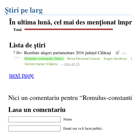
Știri pe larg
În ultima lună, cel mai des menționat împ
Total
:
Lista de știri
7 Dec
Rezultate alegeri parlamentare 2016 județul Călărași
evz
3pm
Romulus-constantin Zidaru
Biroul Electoral Central
Eugen Nicolicea
...
plus alți 26
Sorinel-marian Vrăjitoru
next page
Nici un comentariu pentru “Romulus-constant
Lasa un comentariu
Nume
Email (nu va fi facut public)