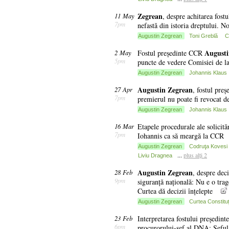
Zegrean
11 May
, despre achitarea fost
7pm
nefastă din istoria dreptului. 
Augustin Zegrean
Toni Greblă
C
August
2 May
Fostul președinte CCR
5pm
puncte de vedere Comisiei de la 
Augustin Zegrean
Johannis Klaus
Augustin
Zegrean
27 Apr
, fostul pre
7pm
premierul nu poate fi revocat d
Augustin Zegrean
Johannis Klaus
16 Mar
Etapele procedurale ale solicită
7pm
Iohannis ca să meargă la CCR
Augustin Zegrean
Codruţa Kovesi
...
plus alți 2
Liviu Dragnea
Augustin
Zegrean
28 Feb
, despre dec
9pm
siguranță națională: Nu e o trage
Curtea dă decizii înțelepte
Augustin Zegrean
Curtea Constituţ
23 Feb
Interpretarea fostului președin
6pm
procurorului-șef al DNA: Șeful