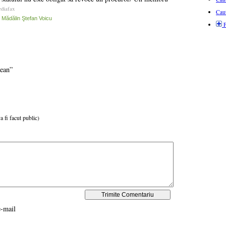
diafax
Cau
Mădălin Ştefan Voicu
P
rean”
a fi facut public)
e-mail