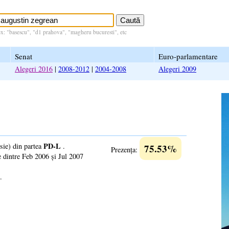
ex: "basescu", "d1 prahova", "magheru bucuresti", etc
Senat
Euro-parlamentare
Alegeri 2016
|
2008-2012
|
2004-2008
Alegeri 2009
PD-L
ie) din partea
.
75.53%
Prezența:
e dintre Feb 2006 și Jul 2007
.