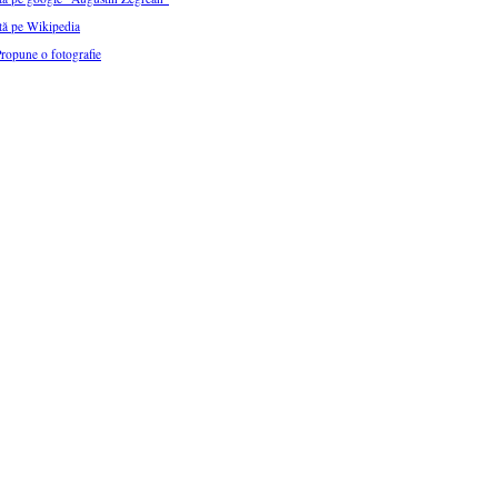
tă pe Wikipedia
ropune o fotografie