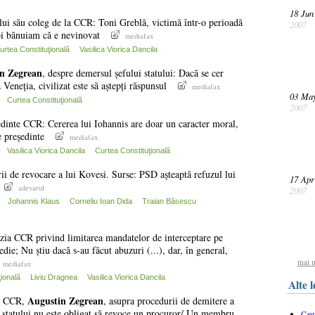
18 Jun
ului său coleg de la CCR: Toni Greblă, victimă într-o perioadă
2007
Noi bănuiam că e nevinovat
mediafax
urtea Constituţională
Vasilica Viorica Dancila
in
Zegrean
, despre demersul șefului statului: Dacă se cer
Veneția, civilizat este să aștepți răspunsul
mediafax
03 Ma
Curtea Constituţională
2007
ședinte CCR: Cererea lui Iohannis are doar un caracter moral,
e președinte
mediafax
Vasilica Viorica Dancila
Curtea Constituţională
rii de revocare a lui Kovesi. Surse: PSD așteaptă refuzul lui
17 Apr
adevarul
2007
Johannis Klaus
Corneliu Ioan Dida
Traian Băsescu
izia CCR privind limitarea mandatelor de interceptare pe
die; Nu știu dacă s-au făcut abuzuri (...), dar, în general,
mai m
mediafax
ională
Liviu Dragnea
Vasilica Viorica Dancila
Alte 
Augustin
Zegrean
te CCR,
, asupra procedurii de demitere a
 statului nu este obligat să revoce un procuror/ Un membru
Cau