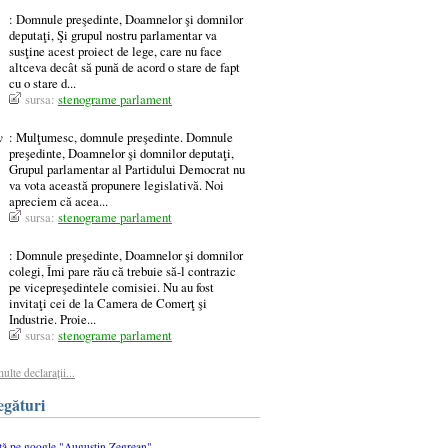
: Domnule preşedinte, Doamnelor şi domnilor
deputaţi, Şi grupul nostru parlamentar va
susţine acest proiect de lege, care nu face
altceva decât să pună de acord o stare de fapt
cu o stare d...
sursa:
stenograme parlament
y
: Mulţumesc, domnule preşedinte. Domnule
preşedinte, Doamnelor şi domnilor deputaţi,
Grupul parlamentar al Partidului Democrat nu
va vota această propunere legislativă. Noi
apreciem că acea...
sursa:
stenograme parlament
: Domnule preşedinte, Doamnelor şi domnilor
colegi, Îmi pare rău că trebuie să-l contrazic
pe vicepreşedintele comisiei. Nu au fost
invitaţi cei de la Camera de Comerţ şi
Industrie. Proie...
sursa:
stenograme parlament
ulte declarații...
legături
tă pe google "Augustin Zegrean"