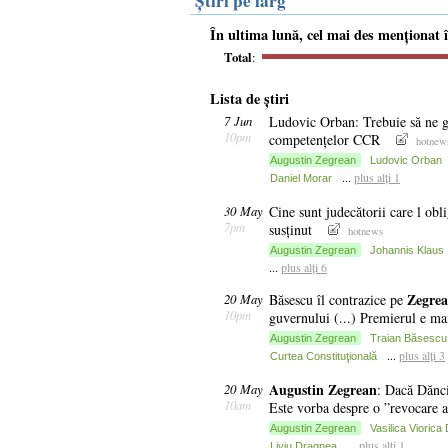
Știri pe larg
În ultima lună, cel mai des menționat
Total
:
Lista de știri
7 Jun
Ludovic Orban: Trebuie să ne gn
10pm
competențelor CCR
hotnew
Augustin Zegrean
Ludovic Orban
...
plus alți 1
Daniel Morar
30 May
Cine sunt judecătorii care l obl
7pm
susținut
hotnews
Augustin Zegrean
Johannis Klaus
...
plus alți 6
Zegre
20 May
Băsescu îl contrazice pe
10pm
guvernului (...) Premierul e ma
Augustin Zegrean
Traian Băsescu
...
plus alți 3
Curtea Constituţională
Augustin
Zegrean
20 May
: Dacă Dănci
10am
Este vorba despre o ”revocare a
Augustin Zegrean
Vasilica Viorica
...
plus alți 1
Liviu Dragnea