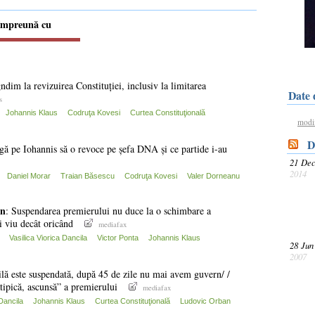
 împreună cu
dim la revizuirea Constituției, inclusiv la limitarea
Date 
s
Johannis Klaus
Codruţa Kovesi
Curtea Constituţională
modif
Dec
igă pe Iohannis să o revoce pe șefa DNA și ce partide i-au
21 De
2014
Daniel Morar
Traian Băsescu
Codruţa Kovesi
Valer Dorneanu
an
: Suspendarea premierului nu duce la o schimbare a
i viu decât oricând
mediafax
Vasilica Viorica Dancila
Victor Ponta
Johannis Klaus
28 Jun
2007
lă este suspendată, după 45 de zile nu mai avem guvern/ /
tipică, ascunsă” a premierului
mediafax
 Dancila
Johannis Klaus
Curtea Constituţională
Ludovic Orban