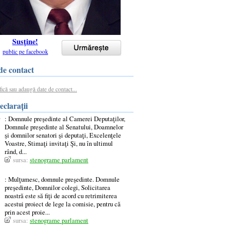
Susține!
public pe facebook
de contact
ică sau adaugă date de contact...
larații
c
: Domnule preşedinte al Camerei Deputaţilor,
Domnule preşedinte al Senatului, Doamnelor
şi domnilor senatori şi deputaţi, Excelenţele
Voastre, Stimaţi invitaţi Şi, nu în ultimul
rând, d...
sursa:
stenograme parlament
: Mulţumesc, domnule preşedinte. Domnule
preşedinte, Domnilor colegi, Solicitarea
noastră este să fiţi de acord cu retrimiterea
acestui proiect de lege la comisie, pentru că
prin acest proie...
sursa:
stenograme parlament