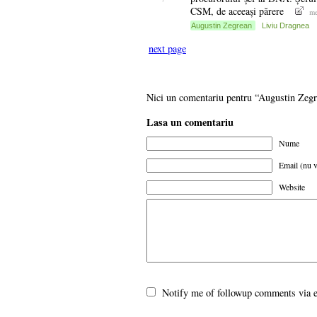
CSM, de aceeași părere
me
Augustin Zegrean
Liviu Dragnea
next page
Nici un comentariu pentru “Augustin Zeg
Lasa un comentariu
Nume
Email (nu v
Website
Notify me of followup comments via 