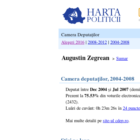
Camera Deputaților
Alegeri 2016
|
2008-2012
|
2004-2008
Augustin Zegrean
>
Sumar
Camera deputaților, 2004-2008
Dec 2004
Jul 2007
Deputat între
și
(demis
75.53%
Prezent la
din voturile electronic
(2432).
Luări de cuvânt: 0h 23m 26s în
24 puncte
Mai multe detalii pe
site-ul cdep.ro
.