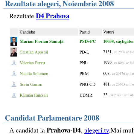
Rezultate alegeri, Noiembrie 2008
D4 Prahova
Rezultate
Candidat
Partid
Voturi
Marian Florian Săniuţă
PSD+PC
10038, câștigător
7131,
Cristian Apostol
PD-L
cu 2908 ar fi 
1979,
Valerian Parvu
PNL
cu 8060 ar fi 
608,
Natalia Solomon
PRM
cu 20176 ar fi
481,
Sorin Gaman
PNG-CD
cu 20303 ar fi
33,
Kálmán Fancsali
UDMR
cu 20751 ar fi o
Candidat Parlamentare 2008
Prahova-D4
A candidat la
,
alegeri.tv
.Mai mult