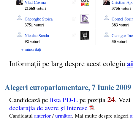
Vlad Cosma
Cristian Apo
21568
3756
voturi
voturi
Gheorghe Stoica
Cornel Sori
3751
383
voturi
voturi
Nicolae Sandu
Csongor Inc
92
30
voturi
voturi
+ minorități
ai
Informații pe larg despre acest colegiu
Alegeri europarlamentare, 7 Iunie 2009
24
Candidează pe
lista PD-L
pe poziția
. Vezi
declarația de avere și interese
.
Candidatul
anterior
/
următor
. Mai multe despre alegeri
a