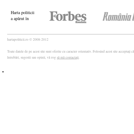
Harta politicii
a apărut în
hartapoliticii.ro © 2008-2012
Toate datele de pe acest site sunt oferite cu caracter orientativ. Folosind acest site acceptați
întrebări, sugestii sau opinii, vă rog
să mă contactați
.