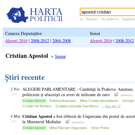
ex: "basescu", "d1 prahova", "magheru 
Camera Deputaților
Senat
Alegeri 2016
|
2008-2012
|
2004-2008
Alegeri 2016
|
2008-2012
Cristian Apostol
>
Sumar
Știri recente
2 Nov
ALEGERI PARLAMENTARE - Candidați în Prahova: Anastase, f
2pm
politicieni și afaceriști cu averi de milioane de euro
mediafax
Cristian Apostol
Roberta Anastase
Mihai Cristian Apostolache
George 
...
plus alți 35
Cristian Ion Burlacu
Graţiela-Leocadia Gavrilescu
Cristian
Apostol
4 May
a fost eliberat de Ungureanu din postul de secret
7pm
în Ministerul Mediului
mediafax
Cristian Apostol
Mihai-Răzvan Ungureanu
Victor Ponta