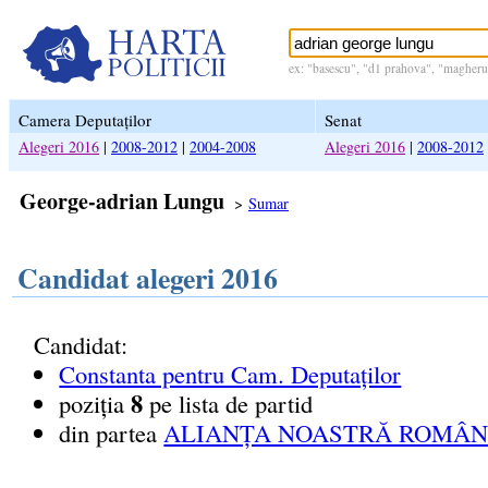
ex: "basescu", "d1 prahova", "magheru 
Camera Deputaților
Senat
Alegeri 2016
|
2008-2012
|
2004-2008
Alegeri 2016
|
2008-2012
George-adrian Lungu
>
Sumar
Candidat alegeri 2016
Candidat:
Constanta pentru Cam. Deputaților
8
poziția
pe lista de partid
din partea
ALIANȚA NOASTRĂ ROMÂNI