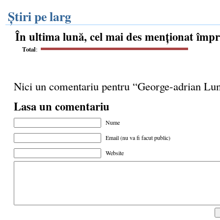
Știri pe larg
În ultima lună, cel mai des menționat împ
Total
:
Nici un comentariu pentru “George-adrian Lu
Lasa un comentariu
Nume
Email (nu va fi facut public)
Website