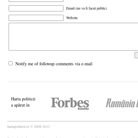
Email (nu va fi facut public)
Website
Notify me of followup comments via e-mail
Harta politicii
a apărut în
hartapoliticii.ro © 2008-2012