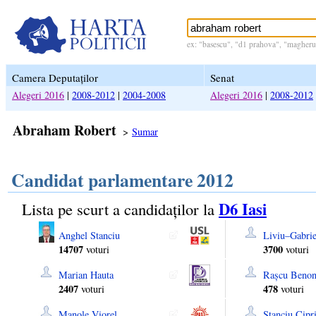
ex: "basescu", "d1 prahova", "magheru 
Camera Deputaților
Senat
Alegeri 2016
|
2008-2012
|
2004-2008
Alegeri 2016
|
2008-2012
Abraham Robert
>
Sumar
Candidat parlamentare 2012
D6 Iasi
Lista pe scurt a candidaților la
Anghel Stanciu
Liviu–Gabrie
14707
3700
voturi
voturi
Marian Hauta
Rașcu Benon
2407
478
voturi
voturi
Manole Viorel
Stanciu Cipr