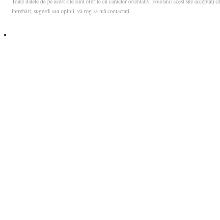
Toate datele de pe acest site sunt oferite cu caracter orientativ. Folosind acest site acceptați
întrebări, sugestii sau opinii, vă rog
să mă contactați
.