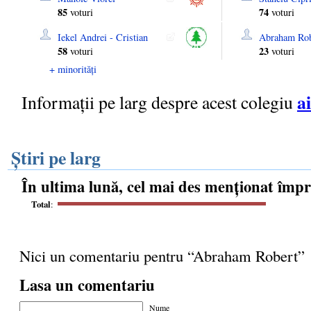
85
74
voturi
voturi
Iekel Andrei - Cristian
Abraham Rob
58
23
voturi
voturi
+ minorități
ai
Informații pe larg despre acest colegiu
Știri pe larg
În ultima lună, cel mai des menționat împ
Total
:
Nici un comentariu pentru “Abraham Robert”
Lasa un comentariu
Nume