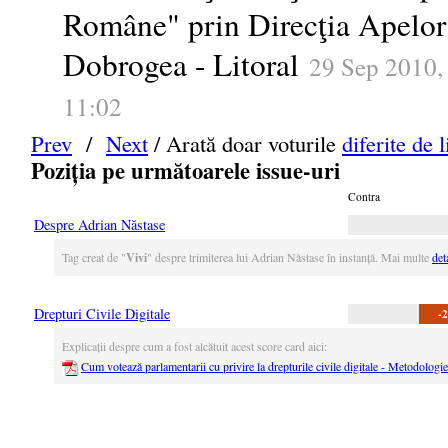
Române" prin Direcţia Apelor
Dobrogea - Litoral
29 Sep 2010,
11:02
Prev
/
Next
/ Arată doar voturile
diferite de l
Poziția pe următoarele issue-uri
Contra
Despre Adrian Năstase
Tag creat de "
Vivi
" despre trimiterea lui Adrian Năstase în instanță. Mai multe
deta
Drepturi Civile Digitale
-2
Explicații despre cum a fost alcătuit acest score card aici:
Cum votează parlamentarii cu privire la drepturile civile digitale - Metodologie