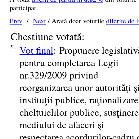
participat.
Prev
/
Next
/ Arată doar voturile
diferite de l
Chestiune votată:
Vot final
: Propunere legislativ
51.
pentru completarea Legii
nr.329/2009 privind
reorganizarea unor autorităţi ş
instituţii publice, raţionalizar
cheltuielilor publice, susţiner
mediului de afaceri şi
respectarea acordurilor-cadru 