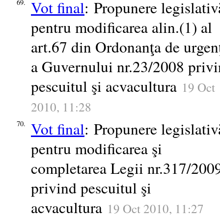
Vot final
: Propunere legislativ
69.
pentru modificarea alin.(1) al
art.67 din Ordonanţa de urgen
a Guvernului nr.23/2008 priv
pescuitul şi acvacultura
19 Oct
2010, 11:28
Vot final
: Propunere legislativ
70.
pentru modificarea şi
completarea Legii nr.317/200
privind pescuitul şi
acvacultura
19 Oct 2010, 11:27