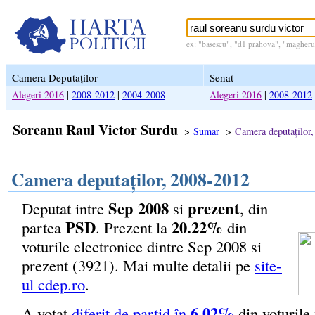
ex: "basescu", "d1 prahova", "magheru 
Camera Deputaților
Senat
Alegeri 2016
|
2008-2012
|
2004-2008
Alegeri 2016
|
2008-2012
Soreanu Raul Victor Surdu
>
Sumar
>
Camera deputaților
Camera deputaților, 2008-2012
Sep 2008
prezent
Deputat intre
si
, din
PSD
20.22%
partea
. Prezent la
din
voturile electronice dintre Sep 2008 si
prezent (3921). Mai multe detalii pe
site-
ul cdep.ro
.
6.02%
A votat
diferit de partid în
din voturile 