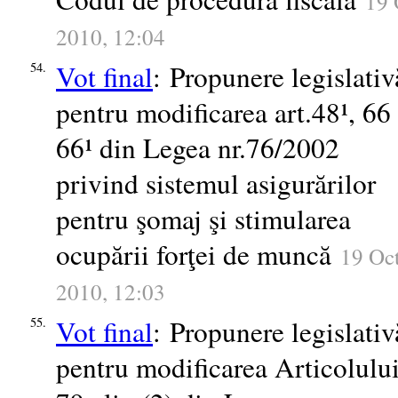
19 
2010, 12:04
Vot final
: Propunere legislativ
54.
pentru modificarea art.48¹, 66 
66¹ din Legea nr.76/2002
privind sistemul asigurărilor
pentru şomaj şi stimularea
ocupării forţei de muncă
19 Oc
2010, 12:03
Vot final
: Propunere legislativ
55.
pentru modificarea Articolulu