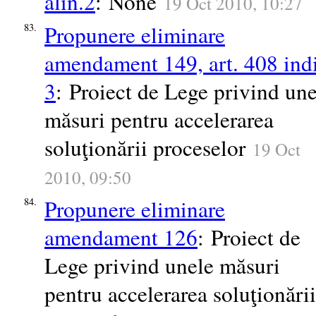
alin.2
: None
19 Oct 2010, 10:27
Propunere eliminare
83.
amendament 149, art. 408 ind
3
: Proiect de Lege privind une
măsuri pentru accelerarea
soluţionării proceselor
19 Oct
2010, 09:50
Propunere eliminare
84.
amendament 126
: Proiect de
Lege privind unele măsuri
pentru accelerarea soluţionării