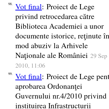
Vot final
: Proiect de Lege
98.
privind retrocedarea către
Biblioteca Academiei a unor
documente istorice, reţinute î
mod abuziv la Arhivele
Naţionale ale României
29 Sep
2010, 11:06
Vot final
: Proiect de Lege pen
99.
aprobarea Ordonanţei
Guvernului nr.4/2010 privind
instituirea Infrastructurii