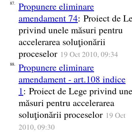
Propunere eliminare
87.
amendament 74
: Proiect de L
privind unele măsuri pentru
accelerarea soluţionării
proceselor
19 Oct 2010, 09:34
Propunere eliminare
88.
amendament - art.108 indice
1
: Proiect de Lege privind une
măsuri pentru accelerarea
soluţionării proceselor
19 Oct
2010, 09:30