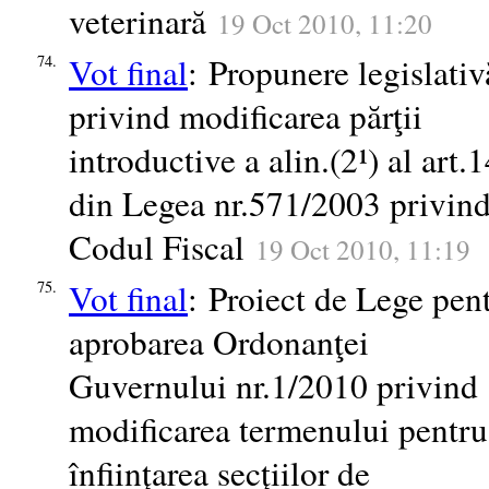
veterinară
19 Oct 2010, 11:20
Vot final
: Propunere legislativ
74.
privind modificarea părţii
introductive a alin.(2¹) al art.
din Legea nr.571/2003 privin
Codul Fiscal
19 Oct 2010, 11:19
Vot final
: Proiect de Lege pen
75.
aprobarea Ordonanţei
Guvernului nr.1/2010 privind
modificarea termenului pentru
înfiinţarea secţiilor de