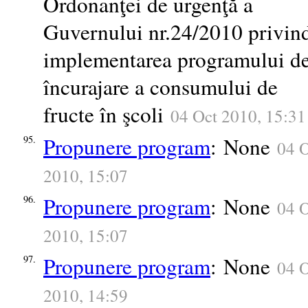
Ordonanţei de urgenţă a
Guvernului nr.24/2010 privin
implementarea programului d
încurajare a consumului de
fructe în şcoli
04 Oct 2010, 15:31
Propunere program
: None
95.
04 
2010, 15:07
Propunere program
: None
96.
04 
2010, 15:07
Propunere program
: None
97.
04 
2010, 14:59