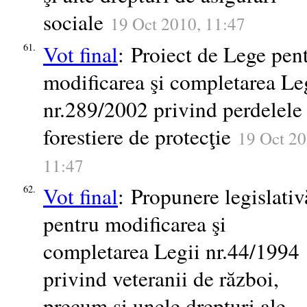
sociale
19 Oct 2010, 11:47
Vot final
: Proiect de Lege pen
61.
modificarea şi completarea Le
nr.289/2002 privind perdelele
forestiere de protecţie
19 Oct 20
11:47
Vot final
: Propunere legislativ
62.
pentru modificarea şi
completarea Legii nr.44/1994
privind veteranii de război,
precum şi unele drepturi ale