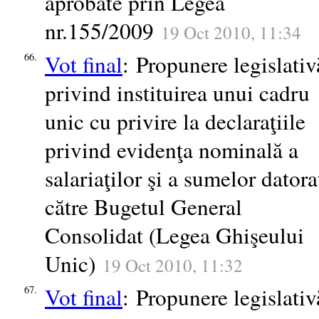
aprobate prin Legea
nr.155/2009
19 Oct 2010, 11:34
Vot final
: Propunere legislativ
66.
privind instituirea unui cadru
unic cu privire la declaraţiile
privind evidenţa nominală a
salariaţilor şi a sumelor datora
către Bugetul General
Consolidat (Legea Ghişeului
Unic)
19 Oct 2010, 11:32
Vot final
: Propunere legislativ
67.