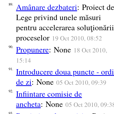
Amânare dezbateri
: Proiect d
89.
Lege privind unele măsuri
pentru accelerarea soluţionării
proceselor
19 Oct 2010, 08:52
Propunere
: None
90.
18 Oct 2010,
15:14
Introducere doua puncte - ord
91.
de zi
: None
05 Oct 2010, 09:39
Infiintare comisie de
92.
ancheta
: None
05 Oct 2010, 09:3
93.