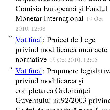
Comisia Europeană şi Fondul
Monetar Internaţional
19 Oct
2010, 12:08
Vot final
: Proiect de Lege
52.
privind modificarea unor acte
normative
19 Oct 2010, 12:05
Vot final
: Propunere legislativ
53.
privind modificarea şi
completarea Ordonanţei
Guvernului nr.92/2003 privin
Codul de procedură fiscală