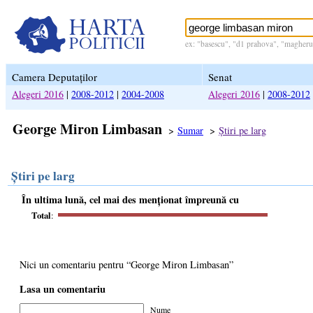
ex: "basescu", "d1 prahova", "magheru 
Camera Deputaților
Senat
Alegeri 2016
|
2008-2012
|
2004-2008
Alegeri 2016
|
2008-2012
George Miron Limbasan
>
Sumar
>
Știri pe larg
Știri pe larg
În ultima lună, cel mai des menționat împreună cu
Total
:
Nici un comentariu pentru “George Miron Limbasan”
Lasa un comentariu
Nume