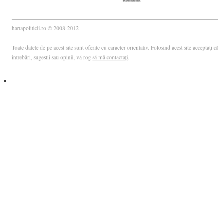
hartapoliticii.ro © 2008-2012
Toate datele de pe acest site sunt oferite cu caracter orientativ. Folosind acest site acceptați
întrebări, sugestii sau opinii, vă rog
să mă contactați
.