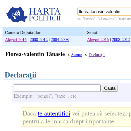
ex: "basescu", "d1 prahova", "magheru 
Camera Deputaților
Senat
Alegeri 2016
|
2008-2012
|
2004-2008
Alegeri 2016
|
2008-2012
Florea-valentin Tănasie
>
Sumar
>
Declarații
Declarații
Exemplu: "pensii", "taxe", etc
Dacă
te autentifici
vei putea să selectezi p
pentru a le marca drept importante.