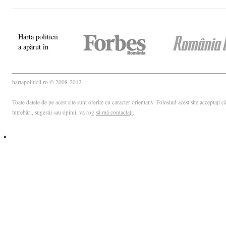
Harta politicii
a apărut în
hartapoliticii.ro © 2008-2012
Toate datele de pe acest site sunt oferite cu caracter orientativ. Folosind acest site acceptați
întrebări, sugestii sau opinii, vă rog
să mă contactați
.