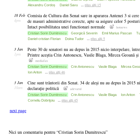
...
plus alți 15
Alexandru Cordoș
Daniel Savu
18 Feb
Comisia de Cultura din Senat sare in apararea Antenei 3 si cer
4pm
de masuri administrative corecte, apte sa asigure celor 5 posturi
Intact posibilitatea unei functionari normale
hotnews
Cristian Sorin Dumitrescu
Georgică Severin
Emil Marius Pascan
Tu
...
plus alți 5
Daniel-cristian Florian
Doina Tudor
3 Jan
Peste 30 de senatori nu au depus în 2015 nicio interpelare, între
1pm
Printre aceștia Crin Antonescu, Vasile Blaga, Mircea Geoană ș
mediafax
Cristian Sorin Dumitrescu
Crin Antonescu
Vasile Blaga
Mircea Geo
...
plus alți 46
Ion Ariton
3 Jan
Cine sunt trântorii din Senat. 34 de aleși nu au depus în 2015 ni
10am
declarație politică
adevarul
Cristian Sorin Dumitrescu
Crin Antonescu
Vasile Blaga
Ion Ariton
...
plus alți 45
Corneliu Dobriţoiu
next page
Nici un comentariu pentru “Cristian Sorin Dumitrescu”