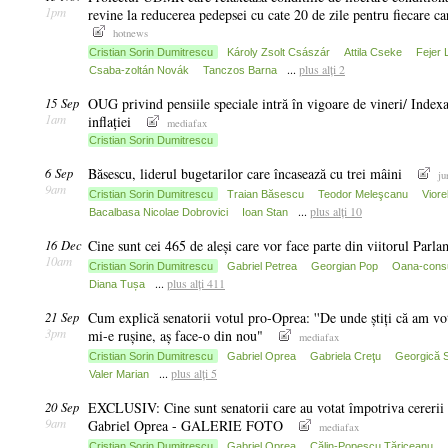
1pm
revine la reducerea pedepsei cu cate 20 de zile pentru fiecare ca
hotnews
Cristian Sorin Dumitrescu
Károly Zsolt Császár
Attila Cseke
Fejer 
...
plus alți 2
Csaba-zoltán Novák
Tanczos Barna
15 Sep
OUG privind pensiile speciale intră în vigoare de vineri/ Indexa
1am
inflației
mediafax
Cristian Sorin Dumitrescu
6 Sep
Băsescu, liderul bugetarilor care încasează cu trei mâini
ju
9am
Cristian Sorin Dumitrescu
Traian Băsescu
Teodor Meleşcanu
Viore
...
plus alți 10
Bacalbasa Nicolae Dobrovici
Ioan Stan
16 Dec
Cine sunt cei 465 de aleși care vor face parte din viitorul Parl
10am
Cristian Sorin Dumitrescu
Gabriel Petrea
Georgian Pop
Oana-consu
...
plus alți 411
Diana Tușa
21 Sep
Cum explică senatorii votul pro-Oprea: ''De unde știți că am vo
3pm
mi-e rușine, aș face-o din nou"
mediafax
Cristian Sorin Dumitrescu
Gabriel Oprea
Gabriela Creţu
Georgică 
...
plus alți 5
Valer Marian
20 Sep
EXCLUSIV: Cine sunt senatorii care au votat împotriva cererii
9am
Gabriel Oprea - GALERIE FOTO
mediafax
Cristian Sorin Dumitrescu
Gabriel Oprea
Călin-Popescu Tăriceanu