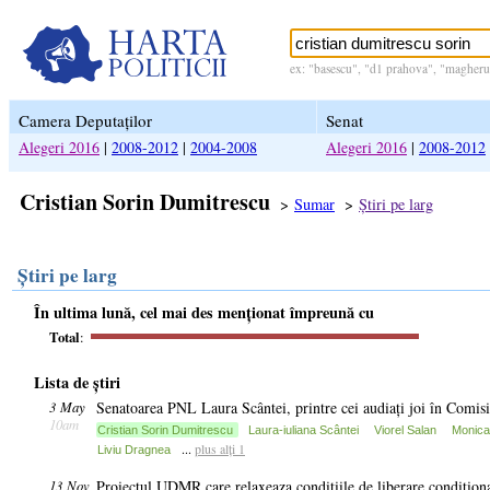
ex: "basescu", "d1 prahova", "magheru 
Camera Deputaților
Senat
Alegeri 2016
|
2008-2012
|
2004-2008
Alegeri 2016
|
2008-2012
Cristian Sorin Dumitrescu
>
Sumar
>
Știri pe larg
Știri pe larg
În ultima lună, cel mai des menționat împreună cu
Total
:
Lista de știri
3 May
Senatoarea PNL Laura Scântei, printre cei audiați joi în Comi
10am
Cristian Sorin Dumitrescu
Laura-iuliana Scântei
Viorel Salan
Monica
...
plus alți 1
Liviu Dragnea
13 Nov
Proiectul UDMR care relaxeaza conditiile de liberare conditiona