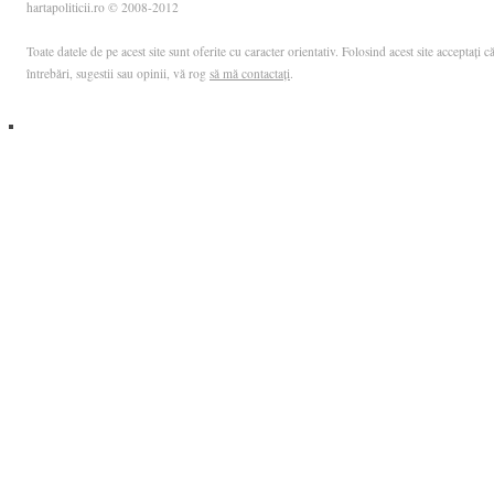
hartapoliticii.ro © 2008-2012
Toate datele de pe acest site sunt oferite cu caracter orientativ. Folosind acest site acceptați
întrebări, sugestii sau opinii, vă rog
să mă contactați
.