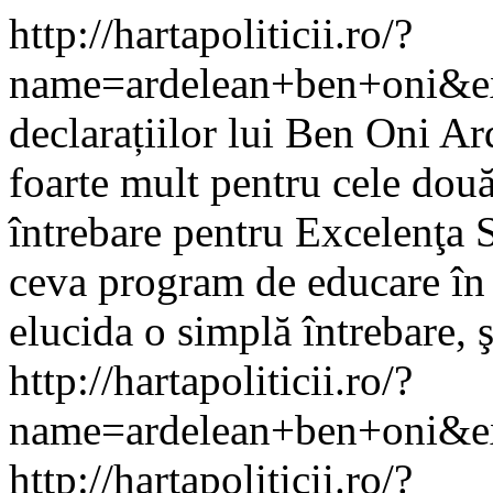
http://hartapoliticii.ro/?
name=ardelean+ben+oni&e
declarațiilor lui Ben Oni Ar
foarte mult pentru cele dou
întrebare pentru Excelenţa 
ceva program de educare în 
elucida o simplă întrebare, ş
http://hartapoliticii.ro/?
name=ardelean+ben+oni&ex
http://hartapoliticii.ro/?