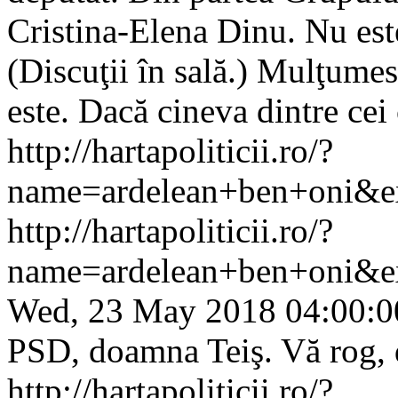
Cristina-Elena Dinu. Nu es
(Discuţii în sală.) Mulţum
este. Dacă cineva dintre cei 
http://hartapoliticii.ro/?
name=ardelean+ben+oni&ex
http://hartapoliticii.ro/?
name=ardelean+ben+oni&e
Wed, 23 May 2018 04:00:0
PSD, doamna Teiş. Vă rog, 
http://hartapoliticii.ro/?