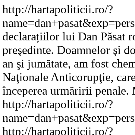
http://hartapoliticii.ro/?
name=dan+pasat&exp=pers
declarațiilor lui Dan Păsat
r
preşedinte. Doamnelor şi do
an şi jumătate, am fost chem
Naţionale Anticorupţie, car
începerea urmăririi penale. 
http://hartapoliticii.ro/?
name=dan+pasat&exp=pers
http://hartapoliticii.ro/?