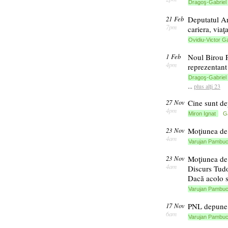
Dragoş-Gabriel 
21 Feb
Deputatul An
7pm
cariera, viaţ
Ovidiu-Victor G
1 Feb
Noul Birou P
4pm
reprezentant
Dragoş-Gabriel 
...
plus alți 23
27 Nov
Cine sunt dep
4pm
Miron Ignat
G
23 Nov
Moţiunea de 
4am
Varujan Pambuc
23 Nov
Moţiunea de 
4am
Discurs Tudo
Dacă acolo 
Varujan Pambuc
17 Nov
PNL depune,
6am
Varujan Pambuc