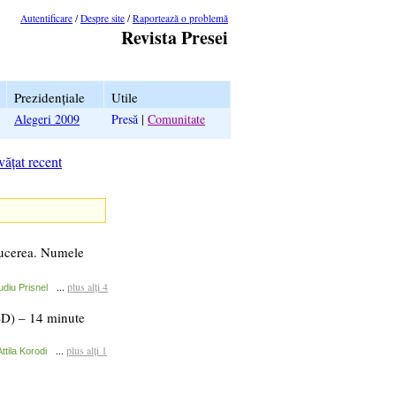
Autentificare
/
Despre site
/
Raportează o problemă
Revista Presei
Prezidențiale
Utile
Alegeri 2009
Presă
|
Comunitate
ățat recent
nducerea. Numele
...
plus alți 4
udiu Prisnel
PSD) – 14 minute
...
plus alți 1
Attila Korodi