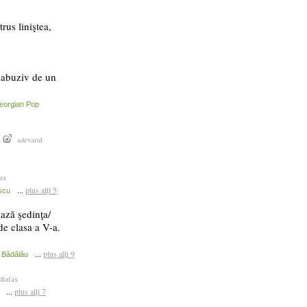
us liniştea,
 abuziv de un
eorgian Pop
adevarul
ax
...
plus alți 5
scu
ază şedinţa/
e clasa a V-a.
...
plus alți 9
 Bădălău
diafax
...
plus alți 7