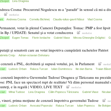
Zisopol
Liviu Dragnea
dreea Cosma: Procurorul Negulescu m-a "paradit" în sensul că mi-a distr
a
mediafax
ant
Andreea Cosma
Corneliu Bichineț
Claudiu-iulius-gavril Năsui
Vlad Cosma
ermanent, votat în plenul Camerei Deputaţilor. Tomac: PMP a fost lipsit
 în Bp / UPDATE: Senatul şi-a votat conducerea
mediafax
Zisopol
Eugen Tomac
Florin Iordache
Gabriel Vlase
Mircea Gheorghe Drăghici
G
utaţii şi senatorii care au votat împotriva cumpărării rachetelor Patriot
abriela Creţu
Adrian-octavian Dohotaru
cenzură a PNL, dezbătută şi supusă votului, joi, în Parlament
mediaf
cian
Ludovic Orban
Raluca Turcan
Iulian Dumitrescu
Ilie-dan Barna
Traian Băse
cenzură împotriva Guvernului Tudose/ Dragnea şi Tăriceanu nu prezide
se: PNL face un spectacol rupt de realitate/ Vă dăm personal manualul d
sunteţi, e în regulă | VIDEO, LIVE TEXT
mediafax
cian
Mihai Tudose
Liviu Dragnea
Călin-Popescu Tăriceanu
Gabriel Vlase
Niculae
 vineri, prima moţiune de cenzură împotriva guvernului Tudose
me
cian
Ludovic Orban
Avocatul Poporului
Raluca Turcan
Iulian Popescu
Ilie Bolojan