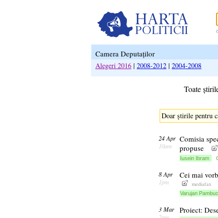
Camera Deputaților
Alegeri 2016
|
2008-2012
|
2004-2008
Toate știril
Doar știrile pentru 
24 Apr
Comisia spec
10am
propuse
Iusein Ibram
8 Apr
Cei mai vorb
1pm
mediafax
Varujan Pambuc
3 Mar
Proiect: Des
2pm