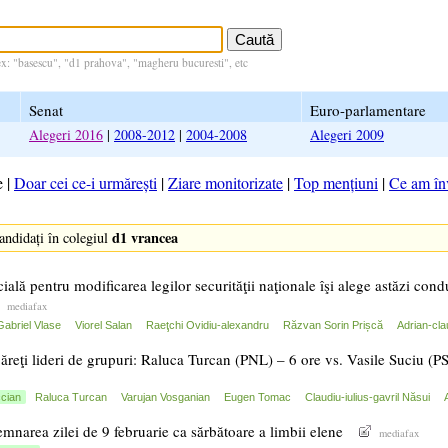
ex: "basescu", "d1 prahova", "magheru bucuresti", etc
Senat
Euro-parlamentare
Alegeri 2016
|
2008-2012
|
2004-2008
Alegeri 2009
e
|
Doar cei ce-i urmărești
|
Ziare monitorizate
|
Top mențiuni
|
Ce am înv
d1 vrancea
candidați în colegiul
ială pentru modificarea legilor securităţii naţionale îşi alege astăzi co
mediafax
Gabriel Vlase
Viorel Salan
Raeţchi Ovidiu-alexandru
Răzvan Sorin Prișcă
Adrian-cla
ăreţi lideri de grupuri: Raluca Turcan (PNL) – 6 ore vs. Vasile Suciu (
cian
Raluca Turcan
Varujan Vosganian
Eugen Tomac
Claudiu-iulius-gavril Năsui
emnarea zilei de 9 februarie ca sărbătoare a limbii elene
mediafax